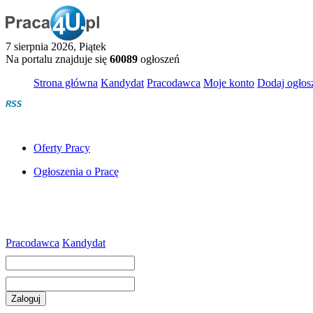
7 sierpnia 2026, Piątek
Na portalu znajduje się
60089
ogłoszeń
Strona główna
Kandydat
Pracodawca
Moje konto
Dodaj ogłos
Oferty Pracy
Ogłoszenia o Pracę
Pracodawca
Kandydat