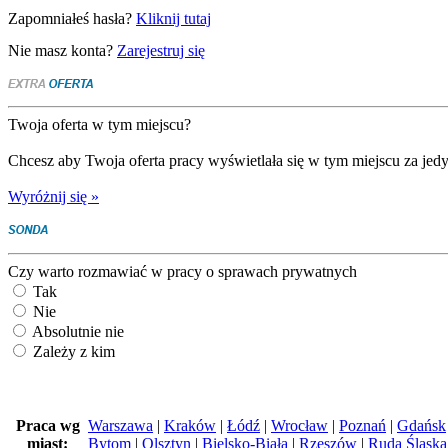
Zapomniałeś hasła?
Kliknij tutaj
Nie masz konta?
Zarejestruj się
Twoja oferta w tym miejscu?
Chcesz aby Twoja oferta pracy wyświetlała się w tym miejscu za jedy
Wyróżnij się »
Czy warto rozmawiać w pracy o sprawach prywatnych
Tak
Nie
Absolutnie nie
Zależy z kim
Praca wg
Warszawa
|
Kraków
|
Łódź
|
Wrocław
|
Poznań
|
Gdańsk
miast:
Bytom
|
Olsztyn
|
Bielsko-Biała
|
Rzeszów
|
Ruda Śląska