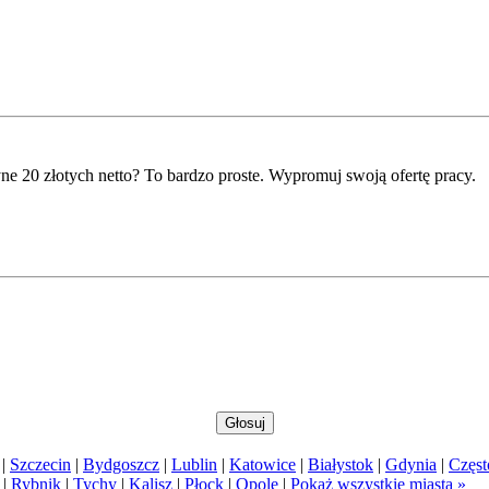
ne 20 złotych netto? To bardzo proste. Wypromuj swoją ofertę pracy.
|
Szczecin
|
Bydgoszcz
|
Lublin
|
Katowice
|
Białystok
|
Gdynia
|
Częs
|
Rybnik
|
Tychy
|
Kalisz
|
Płock
|
Opole
|
Pokaż wszystkie miasta »