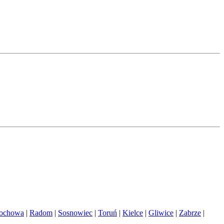
tochowa
|
Radom
|
Sosnowiec
|
Toruń
|
Kielce
|
Gliwice
|
Zabrze
|