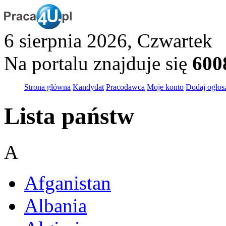
6 sierpnia 2026, Czwartek
Na portalu znajduje się
600
Strona główna
Kandydat
Pracodawca
Moje konto
Dodaj ogłos
Lista państw
A
Afganistan
Albania