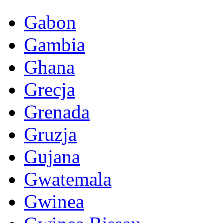
Gabon
Gambia
Ghana
Grecja
Grenada
Gruzja
Gujana
Gwatemala
Gwinea