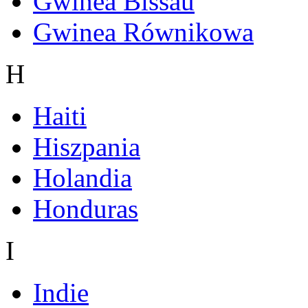
Gwinea Bissau
Gwinea Równikowa
H
Haiti
Hiszpania
Holandia
Honduras
I
Indie