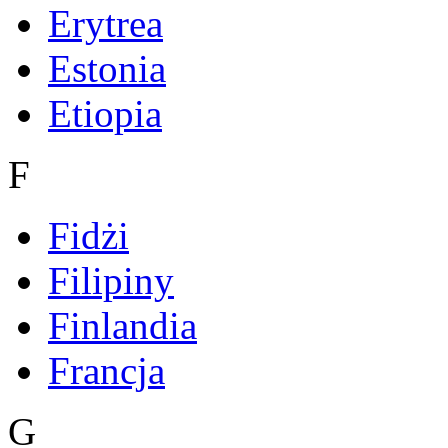
Erytrea
Estonia
Etiopia
F
Fidżi
Filipiny
Finlandia
Francja
G