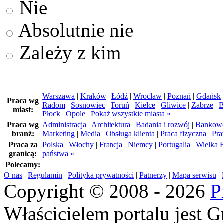
Nie
Absolutnie nie
Zależy z kim
Warszawa
|
Kraków
|
Łódź
|
Wrocław
|
Poznań
|
Gdańsk
Praca wg
Radom
|
Sosnowiec
|
Toruń
|
Kielce
|
Gliwice
|
Zabrze
|
B
miast:
Płock
|
Opole
|
Pokaż wszystkie miasta »
Praca wg
Administracja
|
Architektura
|
Badania i rozwój
|
Bankow
branż:
Marketing
|
Media
|
Obsługa klienta
|
Praca fizyczna
|
Pr
Praca za
Polska
|
Włochy
|
Francja
|
Niemcy
|
Portugalia
|
Wielka B
granicą:
państwa »
Polecamy:
O nas
|
Regulamin
|
Polityka prywatności
|
Patnerzy
|
Mapa serwisu
|
Copyright © 2008 - 2026
P
Właścicielem portalu jest G